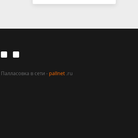
Палласовка в сети -
pallnet
.ru